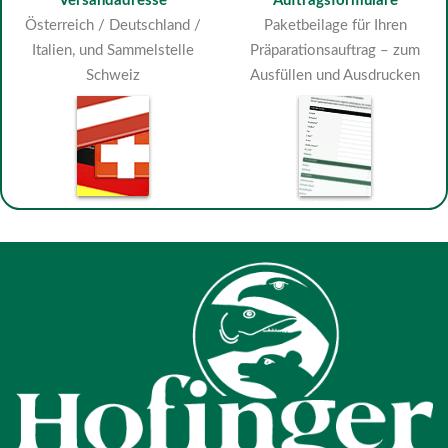
Versandadresse
Auftragsformulare
Österreich / Deutschland /
Paketbeilage für Ihren
Italien, und Sammelstelle
Präparationsauftrag – zum
Schweiz
Ausfüllen und Ausdrucken