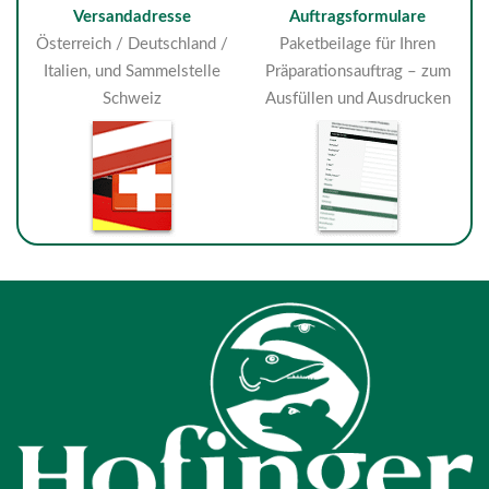
Versandadresse
Auftragsformulare
Österreich / Deutschland /
Paketbeilage für Ihren
Italien, und Sammelstelle
Präparationsauftrag – zum
Schweiz
Ausfüllen und Ausdrucken